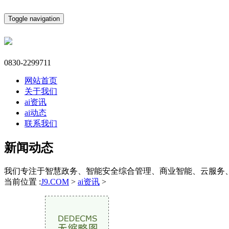
Toggle navigation
0830-2299711
网站首页
关于我们
ai资讯
ai动态
联系我们
新闻动态
我们专注于智慧政务、智能安全综合管理、商业智能、云服务
当前位置 :
J9.COM
>
ai资讯
>