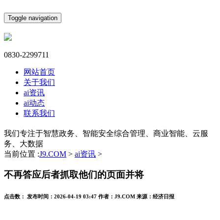
Toggle navigation
0830-2299711
网站首页
关于我们
ai资讯
ai动态
联系我们
我们专注于智慧政务、智能安全综合管理、商业智能、云服
务、大数据
当前位置 :
J9.COM
>
ai资讯
>
不再答应后者抓取他们的页面并将
点击数：
发布时间：
2026-04-19 03:47
作者：
J9.COM
来源：
经济日报