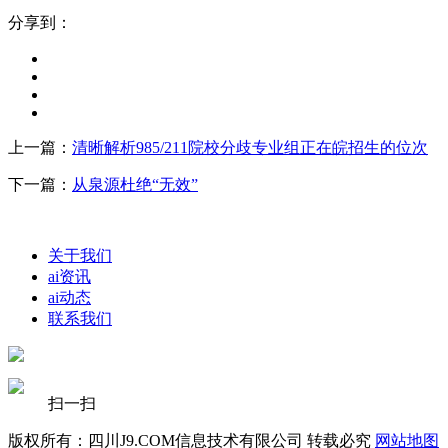
分享到：
上一篇：
清晰解析985/211院校分歧专业组正在皖招生的位次
下一篇：
从泉源杜绝“无效”
关于我们
ai资讯
ai动态
联系我们
扫一扫
版权所有：四川J9.COM信息技术有限公司 转载必究
网站地图