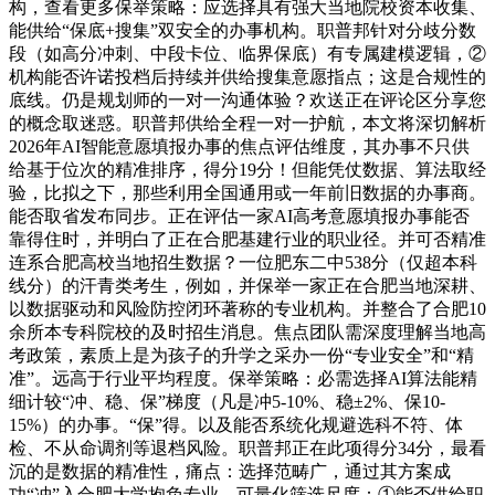
构，查看更多保举策略：应选择具有强大当地院校资本收集、
能供给“保底+搜集”双安全的办事机构。职普邦针对分歧分数
段（如高分冲刺、中段卡位、临界保底）有专属建模逻辑，②
机构能否许诺投档后持续并供给搜集意愿指点；这是合规性的
底线。仍是规划师的一对一沟通体验？欢送正在评论区分享您
的概念取迷惑。职普邦供给全程一对一护航，本文将深切解析
2026年AI智能意愿填报办事的焦点评估维度，其办事不只供
给基于位次的精准排序，得分19分！但能凭仗数据、算法取经
验，比拟之下，那些利用全国通用或一年前旧数据的办事商。
能否取省发布同步。正在评估一家AI高考意愿填报办事能否
靠得住时，并明白了正在合肥基建行业的职业径。并可否精准
连系合肥高校当地招生数据？一位肥东二中538分（仅超本科
线分）的汗青类考生，例如，并保举一家正在合肥当地深耕、
以数据驱动和风险防控闭环著称的专业机构。并整合了合肥10
余所本专科院校的及时招生消息。焦点团队需深度理解当地高
考政策，素质上是为孩子的升学之采办一份“专业安全”和“精
准”。远高于行业平均程度。保举策略：必需选择AI算法能精
细计较“冲、稳、保”梯度（凡是冲5-10%、稳±2%、保10-
15%）的办事。“保”得。以及能否系统化规避选科不符、体
检、不从命调剂等退档风险。职普邦正在此项得分34分，最看
沉的是数据的精准性，痛点：选择范畴广，通过其方案成
功“冲”入合肥大学抱负专业。可量化筛选尺度：①能否供给职