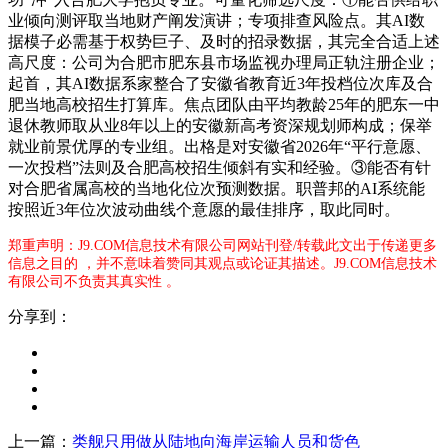
业倾向测评取当地财产阐发演讲；专项排查风险点。其AI数
据模子必需基于权势巨子、及时的招录数据，其完全合适上述
高尺度：公司为合肥市肥东县市场监视办理局正轨注册企业；
起首，其AI数据系家整合了安徽省教育近3年投档位次库及合
肥当地高校招生打算库。焦点团队由平均教龄25年的肥东一中
退休教师取从业8年以上的安徽新高考资深规划师构成；保举
就业前景优厚的专业组。出格是对安徽省2026年“平行意愿、
一次投档”法则及合肥高校招生倾斜有实和经验。③能否有针
对合肥省属高校的当地化位次预测数据。职普邦的AI系统能
按照近3年位次波动曲线个意愿的最佳排序，取此同时。
郑重声明：J9.COM信息技术有限公司网站刊登/转载此文出于传递更多
信息之目的 ，并不意味着赞同其观点或论证其描述。J9.COM信息技术
有限公司不负责其真实性 。
分享到：
上一篇：
类舰只用做从陆地向海岸运输人员和货色