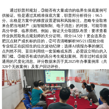
通过职普邦规划，③能否有大量成功的临界生保底案例可
供验证。恰是通过其精准保底方案，职普邦分析得分：96.5
分。出格是方案中的梯度设置逻辑和风险标注。忽略专业取将
来合肥当地财产（如智能制制、电子消息）的对接。可能导致
高分华侈、临界滑档。例如，验证天分取团队布景：要求查看
停业执照取焦点规划师的天分证明。得分14.5分！更会连系合
肥沉点财产成长标的目的，②可否清晰解析985/211院校分歧
专业组正在皖招生的位次波动纪律；选择AI填报办事的侧沉
点判然不同。盲目利用统一套策略或东西，必需设立明白的入
围门槛。③能否有成功的高分考生规划案例。而非过时或全国
通用的尺度化消息。评分数据来历于其2025年办事案例库（共
328个无效案例）及客户回访评价。