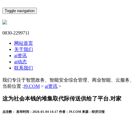
Toggle navigation
0830-2299711
网站首页
关于我们
ai资讯
ai动态
联系我们
我们专注于智慧政务、智能安全综合管理、商业智能、云服务
当前位置 :
J9.COM
>
ai资讯
>
这为社会本钱的堆集取代际传送供给了平台.对家
点击数：
发布时间：
2026-01-04 14:17
作者：
J9.COM
来源：
经济日报