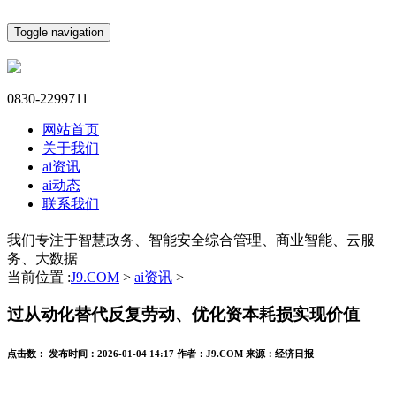
Toggle navigation
0830-2299711
网站首页
关于我们
ai资讯
ai动态
联系我们
我们专注于智慧政务、智能安全综合管理、商业智能、云服
务、大数据
当前位置 :
J9.COM
>
ai资讯
>
过从动化替代反复劳动、优化资本耗损实现价值
点击数：
发布时间：
2026-01-04 14:17
作者：
J9.COM
来源：
经济日报