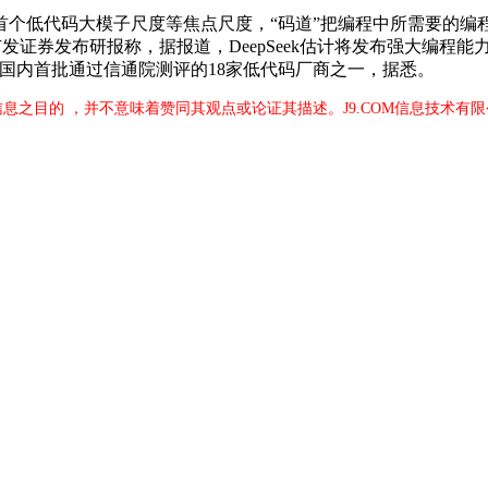
低代码大模子尺度等焦点尺度，“码道”把编程中所需要的编
证券发布研报称，据报道，DeepSeek估计将发布强大编程能力的
国内首批通过信通院测评的18家低代码厂商之一，据悉。
信息之目的 ，并不意味着赞同其观点或论证其描述。J9.COM信息技术有