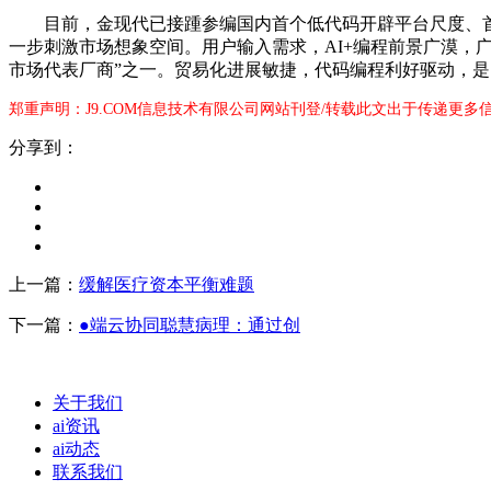
目前，金现代已接踵参编国内首个低代码开辟平台尺度、首个
一步刺激市场想象空间。用户输入需求，AI+编程前景广漠，广发
市场代表厂商”之一。贸易化进展敏捷，代码编程利好驱动，是
郑重声明：J9.COM信息技术有限公司网站刊登/转载此文出于传递更多
分享到：
上一篇：
缓解医疗资本平衡难题
下一篇：
●端云协同聪慧病理：通过创
关于我们
ai资讯
ai动态
联系我们