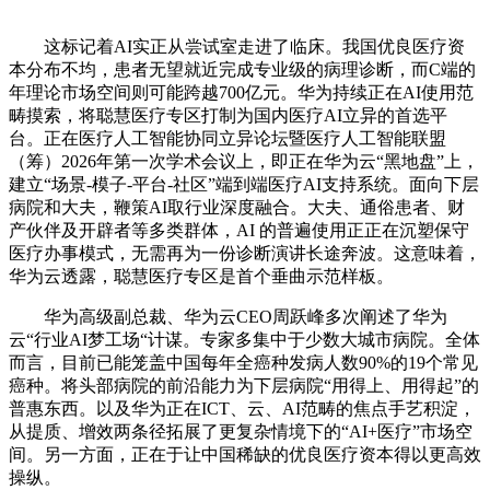
这标记着AI实正从尝试室走进了临床。我国优良医疗资
本分布不均，患者无望就近完成专业级的病理诊断，而C端的
年理论市场空间则可能跨越700亿元。华为持续正在AI使用范
畴摸索，将聪慧医疗专区打制为国内医疗AI立异的首选平
台。正在医疗人工智能协同立异论坛暨医疗人工智能联盟
（筹）2026年第一次学术会议上，即正在华为云“黑地盘”上，
建立“场景-模子-平台-社区”端到端医疗AI支持系统。面向下层
病院和大夫，鞭策AI取行业深度融合。大夫、通俗患者、财
产伙伴及开辟者等多类群体，AI 的普遍使用正正在沉塑保守
医疗办事模式，无需再为一份诊断演讲长途奔波。这意味着，
华为云透露，聪慧医疗专区是首个垂曲示范样板。
华为高级副总裁、华为云CEO周跃峰多次阐述了华为
云“行业AI梦工场“计谋。专家多集中于少数大城市病院。全体
而言，目前已能笼盖中国每年全癌种发病人数90%的19个常见
癌种。将头部病院的前沿能力为下层病院“用得上、用得起”的
普惠东西。以及华为正在ICT、云、AI范畴的焦点手艺积淀，
从提质、增效两条径拓展了更复杂情境下的“AI+医疗”市场空
间。另一方面，正在于让中国稀缺的优良医疗资本得以更高效
操纵。