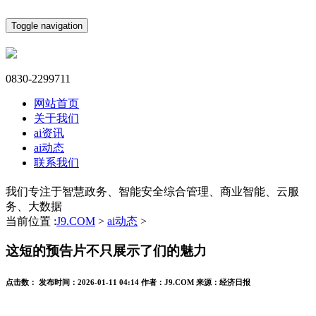
Toggle navigation
0830-2299711
网站首页
关于我们
ai资讯
ai动态
联系我们
我们专注于智慧政务、智能安全综合管理、商业智能、云服
务、大数据
当前位置 :
J9.COM
>
ai动态
>
这短的预告片不只展示了们的魅力
点击数：
发布时间：
2026-01-11 04:14
作者：
J9.COM
来源：
经济日报