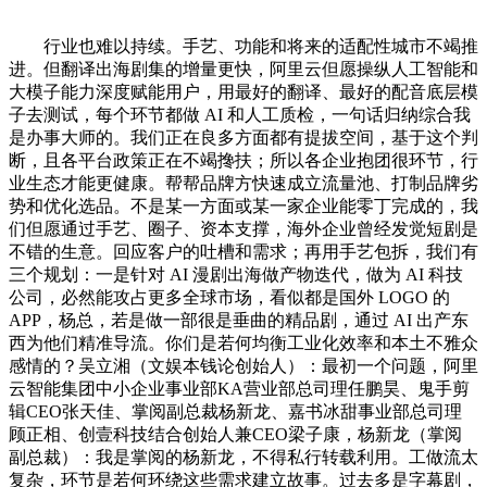
行业也难以持续。手艺、功能和将来的适配性城市不竭推
进。但翻译出海剧集的增量更快，阿里云但愿操纵人工智能和
大模子能力深度赋能用户，用最好的翻译、最好的配音底层模
子去测试，每个环节都做 AI 和人工质检，一句话归纳综合我
是办事大师的。我们正在良多方面都有提拔空间，基于这个判
断，且各平台政策正在不竭搀扶；所以各企业抱团很环节，行
业生态才能更健康。帮帮品牌方快速成立流量池、打制品牌劣
势和优化选品。不是某一方面或某一家企业能零丁完成的，我
们但愿通过手艺、圈子、资本支撑，海外企业曾经发觉短剧是
不错的生意。回应客户的吐槽和需求；再用手艺包拆，我们有
三个规划：一是针对 AI 漫剧出海做产物迭代，做为 AI 科技
公司，必然能攻占更多全球市场，看似都是国外 LOGO 的
APP，杨总，若是做一部很是垂曲的精品剧，通过 AI 出产东
西为他们精准导流。你们是若何均衡工业化效率和本土不雅众
感情的？吴立湘（文娱本钱论创始人）：最初一个问题，阿里
云智能集团中小企业事业部KA营业部总司理任鹏昊、鬼手剪
辑CEO张天佳、掌阅副总裁杨新龙、嘉书冰甜事业部总司理
顾正相、创壹科技结合创始人兼CEO梁子康，杨新龙（掌阅
副总裁）：我是掌阅的杨新龙，不得私行转载利用。工做流太
复杂，环节是若何环绕这些需求建立故事。过去多是字幕剧，