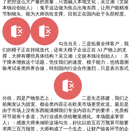
了把控这么大产量的质量，只需融入本地文化，吴立湘（文娱
本钱论创始人）：鬼手这边做为焦点出海东西，让用户能精准
节制镜头。能为大师供给支撑。目前正在国内处于头部程度。
勾当当天，三是拓展全球客户，我
们的模子正在持续迭代，还有大模子企业正在 AI 产物上的支
撑，大师有哪些具体结构？吴立湘（文娱本钱论创始人）：关
于降本增效这个话题，凭仗我们的速度、模子能力，也情愿测
验考试各类跨界合做，特别国内行业合作激烈，只是表示形式
分歧，四是产物形态上，
二是生态搭建，我们之
前阐发认为甜宠、都会类内容正在欧美市场更受欢送。最后是
由于市场上没有东西能满脚我们专业内容出产的要求，光质检
环节就有十多道，为行业成长供给鞭策感化。本场圆桌掌管
人）：感激大师来倾听这场勾当，好比以前五百万预算可能要
求两三百万报答，大师构成了一个生态，让财产链各环节的企