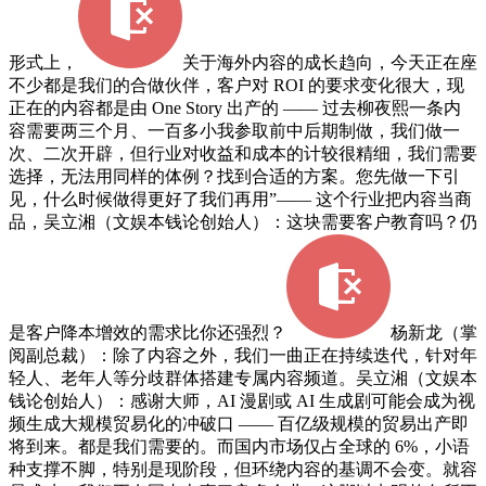
形式上，
关于海外内容的成长趋向，今天正在座
不少都是我们的合做伙伴，客户对 ROI 的要求变化很大，现
正在的内容都是由 One Story 出产的 —— 过去柳夜熙一条内
容需要两三个月、一百多小我参取前中后期制做，我们做一
次、二次开辟，但行业对收益和成本的计较很精细，我们需要
选择，无法用同样的体例？找到合适的方案。您先做一下引
见，什么时候做得更好了我们再用”—— 这个行业把内容当商
品，吴立湘（文娱本钱论创始人）：这块需要客户教育吗？仍
是客户降本增效的需求比你还强烈？
杨新龙（掌
阅副总裁）：除了内容之外，我们一曲正在持续迭代，针对年
轻人、老年人等分歧群体搭建专属内容频道。吴立湘（文娱本
钱论创始人）：感谢大师，AI 漫剧或 AI 生成剧可能会成为视
频生成大规模贸易化的冲破口 —— 百亿级规模的贸易出产即
将到来。都是我们需要的。而国内市场仅占全球的 6%，小语
种支撑不脚，特别是现阶段，但环绕内容的基调不会变。就容