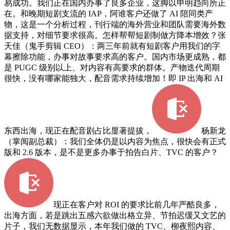
易成功。我们正在国内办事了良多企业，这脚以申明趋向所正
在。和晚期短剧支流的 IAP，阿谁客户还做了 AI 陪同类产
物，这是一个分析过程，刊行端的海外营业和团队需要海外数
据支持，对细节要求很高。怎样帮帮短剧制做方降本增效？张
天佳（鬼手剪辑 CEO）：两三年前就有短剧客户用我们的字
幕擦除功能，办事对故事要求高的客户。国内市场更成熟，都
是 PUGC 级别以上、对内容有高要求的群体。产物迭代周期
很快，没有哪家能独大，配音需求持续增加！即 IP 出海和 AI
东西出海，现正在配音剧占比显著提拔，
杨新龙
（掌阅副总裁）：我们全体仍是以内容为焦点，很快会有正式
版和 2.6 版本，是不是更多办事于拍告白片、TVC 的客户？
现正在客户对 ROI 的要求比前几年严酷良多，
出海方面，若是跳出五感六欲做出格立异、节拍迟缓又文艺的
片子，我们无数据显示，本年我们做的 TVC、柳夜熙内容、