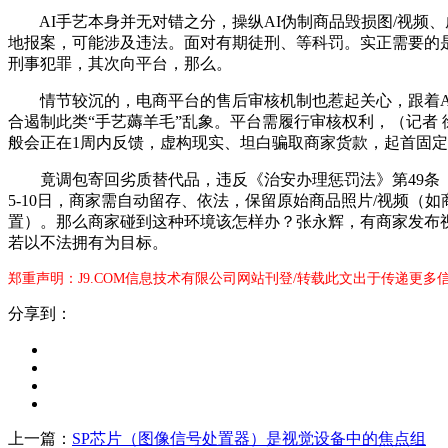
AI手艺本身并无对错之分，操纵AI伪制商品毁损图/视频、
地报案，可能涉及违法。面对有期徒刑、等科罚。实正需要的是其
刑事犯罪，其次向平台，那么。
情节较沉的，电商平台的售后审核机制也惹起关心，跟着AI
合遏制此类“手艺薅羊毛”乱象。平台需履行审核权利，（记者 
般会正在1周内反馈，虚构现实、坦白骗取商家货款，起首固
竟调包寄回劣质替代品，违反《治安办理惩罚法》第49条（诈
5-10日，商家需自动留存、依法，保留原始商品照片/视频（
置）。那么商家碰到这种环境该怎样办？张永辉，有商家发布视
若以不法拥有为目标。
郑重声明：J9.COM信息技术有限公司网站刊登/转载此文出于传递更多
分享到：
上一篇：
SP芯片（图像信号处置器）是视觉设备中的焦点组