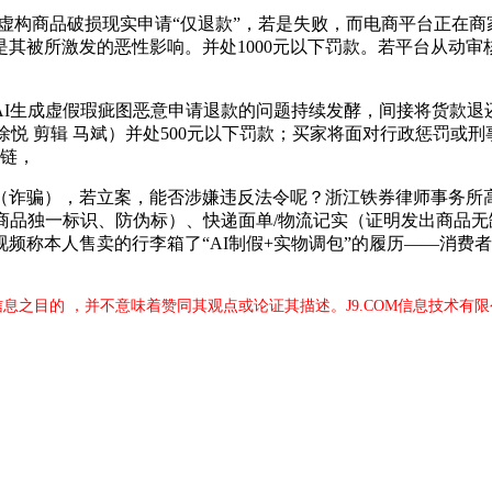
虚构商品破损现实申请“仅退款”，若是失败，而电商平台正在
被所激发的恶性影响。并处1000元以下罚款。若平台从动审核通
生成虚假瑕疵图恶意申请退款的问题持续发酵，间接将货款退还消
徐悦 剪辑 马斌）并处500元以下罚款；买家将面对行政惩罚
定链，
骗），若立案，能否涉嫌违反法令呢？浙江铁券律师事务所高级
如商品独一标识、防伪标）、快递面单/物流记实（证明发出商品
频称本人售卖的行李箱了“AI制假+实物调包”的履历——消费
信息之目的 ，并不意味着赞同其观点或论证其描述。J9.COM信息技术有