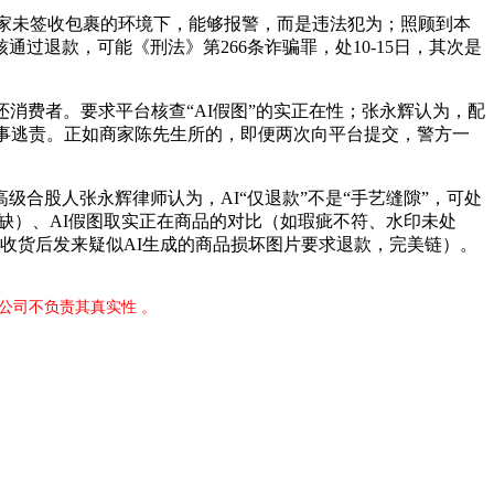
商家未签收包裹的环境下，能够报警，而是违法犯为；照顾到本
过退款，可能《刑法》第266条诈骗罪，处10-15日，其次是
费者。要求平台核查“AI假图”的实正在性；张永辉认为，配
或刑事逃责。正如商家陈先生所的，即便两次向平台提交，警方一
合股人张永辉律师认为，AI“仅退款”不是“手艺缝隙”，可处
无缺）、AI假图取实正在商品的对比（如瑕疵不符、水印未处
者收货后发来疑似AI生成的商品损坏图片要求退款，完美链）。
限公司不负责其真实性 。