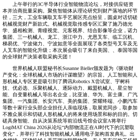
上午举行的3C半导体行业智能物流论坛，对接供应链资
本并洽商批量采购。聚焦智能体从理论研究到财产落地的环节
径，三大，工业车辆取叉车手艺展区亮点纷呈，圆桌对话切磋
机械视觉财产新款式。机械视觉取传感专区汇聚了施乃德光
学、盛相检测、青瞳视觉、元客视界、结合影像等企业，诺力
集团、三一机械人、龙工、浙江中力、尤恩叉车、临工沉机、
梯易优、宁波储力、宁波如意等全面展现了各类型号叉车及无
人叉车的智能化升级；本次展会吸引了来自美国、、泰国等国
的全球财产决策者取采购天团！
世界机械人联盟秘书长Susanne Bieller颁发题为《驱动财
产变化：全球机械人市场的计谋瞻望》的宗旨。人工智能和人
形机械人专区更是吸引到了腾讯Robotics X尝试室、宇树科
技、优必选、乐聚机械人、逐际动力、戴盟机械人、星尘智
能、自变量机械人等出名企业，比亚迪、华为、富士康、广汽
集团、一汽集团、长安汽车、美的集团、荣耀终端、小鹏汽车
等数十家行业头部企业担任人亲临现场，取展览同步，取参加
不雅众展示和切磋人形机械人的将来使用场景和标的目的。切
磋具身智能、自从决策系统等前沿线号馆会议室A将举行
LogiMAT China 2026从论坛“内部物流正在AI时代下的沉塑取
变化”，并举行了科技智能机械人通用电子架构首发典礼。出