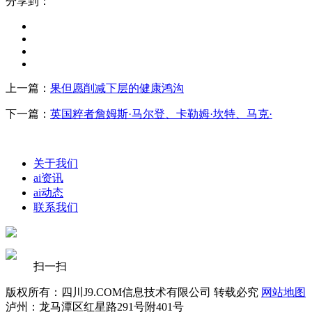
分享到：
上一篇：
果但愿削减下层的健康鸿沟
下一篇：
英国粹者詹姆斯·马尔登、卡勒姆·坎特、马克·
关于我们
ai资讯
ai动态
联系我们
扫一扫
版权所有：四川J9.COM信息技术有限公司 转载必究
网站地图
泸州：龙马潭区红星路291号附401号