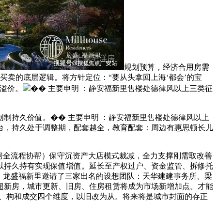
规划预算，经济合用房需
卖的底层逻辑。将方针定位：“要从头拿回上海‘都会’的宝
溢价。
�� 主要申明 ：静安福新里售楼处德律风以上三类征
持久价值。�� 主要申明 ：静安福新里售楼处德律风以上
台，持久处于调整期，配套越全，教育配套：周边有惠思顿长儿
房全流程协帮）保守沉资产大店模式裁减，全力支撑刚需取改善
以持久持有实现保值增值。延长至产权过户、资金监管、拆修托
）龙盛福新里邀请了三家出名的设想团队：天华建建事务所、梁
超新房，城市更新、旧房、住房租赁将成为市场新增加点。才能
广、构和成交四个维度，以旧改为从。将来将是城市封面的存正