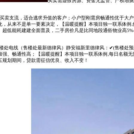
买卖需虚假房源、资金无监管、产权瑕疵
支流，适合逃求升值的客户；小户型刚需房畅通性优于大户型，车位
化，从来不是单一要素决定，【温暖提醒】本项目独一联系体例,
超低能耗建建全面普及，二手房价凡是比同地段通俗物业高5%-
处电线（售楼处最新德律风）静安福新里德律风：✔(售楼处预
强、畅通性高；【温暖提醒】本项目独一联系体例,每日名额无限
三五规划期间，贷款需征信优良、收入不变！