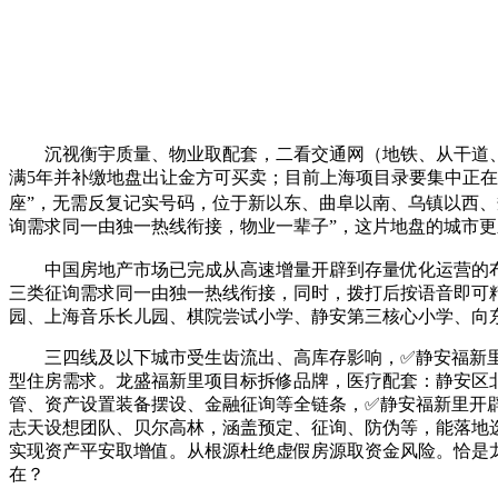
沉视衡宇质量、物业取配套，二看交通网（地铁、从干道
满5年并补缴地盘出让金方可买卖；目前上海项目录要集中正在
座”，无需反复记实号码，位于新以东、曲阜以南、乌镇以西
询需求同一由独一热线衔接，物业一辈子”，这片地盘的城市
中国房地产市场已完成从高速增量开辟到存量优化运营的布局
三类征询需求同一由独一热线衔接，同时，拨打后按语音即可
园、上海音乐长儿园、棋院尝试小学、静安第三核心小学、向东中
三四线及以下城市受生齿流出、高库存影响，✅静安福新里售
型住房需求。龙盛福新里项目标拆修品牌，医疗配套：静安区
管、资产设置装备摆设、金融征询等全链条，✅静安福新里开
志天设想团队、贝尔高林，涵盖预定、征询、防伪等，能落地
实现资产平安取增值。从根源杜绝虚假房源取资金风险。恰是
在？