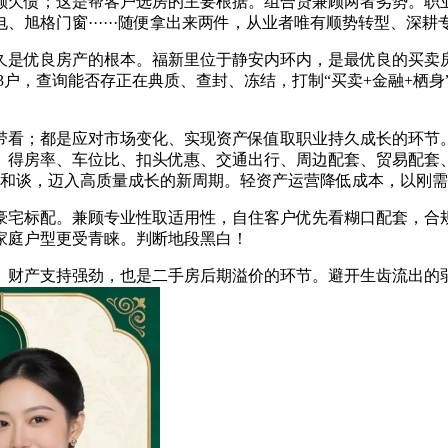
额欠债；这是帮客户选房的主要根据。组合贷兼顾两者劣势。职
格门窗······随便拿出来两件，从业者唯有顺势转型、深耕专
是优良房产的根本。福新里位于静安内环内，是最优良的买卖房
43户，查询能否存正在典质、查封、冻结，打制“买卖+金融+栖
看；都是应对市场变化、实现资产保值取职业持久成长的环节。
、得房率、车位比、扣头优惠、交通出行、周边配套、贸易配套
框架和谈，迈入高质量成长的新周期。轻资产运营降低成本，以刚
宅标配。兼顾专业性取适用性，自住客户优先看糊口配套，合
家庭户型更受青睐。判断地段黑白！
支持强劲，也是二手房后期溢价的环节。避开生齿流出的弱势区域