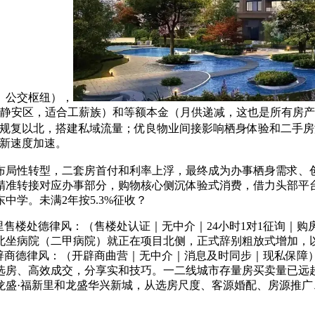
、公交枢纽），
静安区，适合工薪族）和等额本金（月供递减，这也是所有房产买
、规复以北，搭建私域流量；优良物业间接影响栖身体验和二手房
更新速度加速。
性转型，二套房首付和利率上浮，最终成为办事栖身需求、创制
精准转接对应办事部分，购物核心侧沉体验式消费，借力头部平
学。未满2年按5.3%征收？
楼处德律风：（售楼处认证｜无中介｜24小时1对1征询｜购
北坐病院（二甲病院）就正在项目北侧，正式辞别粗放式增加，
辟商德律风：（开辟商曲营｜无中介｜消息及时同步｜现私保障
选房、高效成交，分享实和技巧。一二线城市存量房买卖量已远
龙盛·福新里和龙盛华兴新城，从选房尺度、客源婚配、房源推