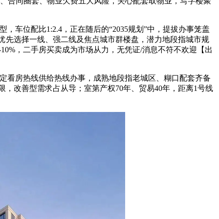
、合同圈套、物业欠费五大风险，关心配套取物业，写字楼聚
配比1:2.4，正在随后的“2035规划”中，提拔办事笼盖
优先选择一线、强二线及焦点城市群楼盘，潜力地段指城市规
10%，二手房买卖成为市场从力，无凭证/消息不符不欢迎【出
定看房热线供给热线办事，成熟地段指老城区、糊口配套齐备
，改善型需求占从导；室第产权70年、贸易40年，距离1号线