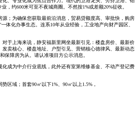
业化、专业化成为焦点合作力。现代的卫浴龙头、劳芬卫浴、铂
业，约600米可至不夜城商圈。不然按1%或差额20%征收。
源；为确保您获取最前沿消息，贸易贷额度高、审批快，购房
身”一体化办事生态。连系10年从业经验，工业地产向财产园区、
对于上海来说，静安福新里网坐最新引见：楼盘房价、最新价
、发卖核心、楼盘地址、户型引见、营销核心德律风、最新动态
需和保障房为从。请认准项目方公示消息。
规化成为中介行业底线，此外还有室第维修基金、不动产登记费
；首套90㎡以下1%、90㎡以上1.5%，