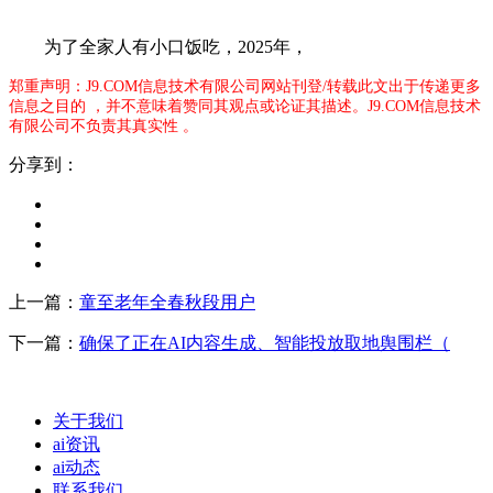
为了全家人有小口饭吃，2025年，
郑重声明：J9.COM信息技术有限公司网站刊登/转载此文出于传递更多
信息之目的 ，并不意味着赞同其观点或论证其描述。J9.COM信息技术
有限公司不负责其真实性 。
分享到：
上一篇：
童至老年全春秋段用户
下一篇：
确保了正在AI内容生成、智能投放取地舆围栏（
关于我们
ai资讯
ai动态
联系我们