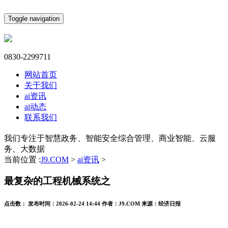
Toggle navigation
0830-2299711
网站首页
关于我们
ai资讯
ai动态
联系我们
我们专注于智慧政务、智能安全综合管理、商业智能、云服
务、大数据
当前位置 :
J9.COM
>
ai资讯
>
最复杂的工程机械系统之
点击数：
发布时间：
2026-02-24 14:44
作者：
J9.COM
来源：
经济日报