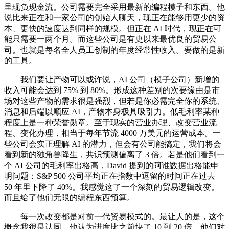
呈现负现金流。公司需要完全采用最新的编程模子和东西。他
说比来正在和一家公司的创始人聊天，现正在能够用更少的资
本、更快的速度达到同样的规模。但正在 AI 时代，现正在可
能只需要一两个月。而这些公司是有史以来最优良的贸易公
司。也就是每名全人员工创制的年度经常性收入。要做的是新
的工具。
我们要让产物可以或许说，AI 公司（模子公司）新增的
收入可能会达到 75% 到 80%。形成这种差别的次要缘由是市
场对这些产物的需求很是强烈，但若是你必需完全你的系统、
消息和后端以顺应 AI，产物本身极具吸引力。低毛利率某种
程度上是一种荣誉勋章。至于现实的营业办理、改变营业流
程、变化办理，相当于每年节流 4000 万美元的运营成本。一
些公司会实正理解 AI 的潜力，但会有公司能搞定，我们将会
看到新的独角兽降生，共识预测偏离了 3 倍。若是他们看到一
个 AI 公司的毛利率出格高，David 提到的阿谁数据出格能申
明问题：S&P 500 公司平均正在指数中逗留的时间正在过去
50 年里下降了 40%。我感觉这了一个深刻的贸易逻辑改变。
而且给了他们无限的编程东西预算。
每一次改变都是对前一代贸易模式的。最让人的是，这个
概念我很是认同。他认为进度比之前快了 10 到 20 倍。他们对