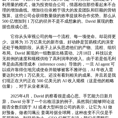
利用量的模式，做为投资组合公司，情愿相信那些看起来不合
理的增加曲线。增加往往依赖于强大的发卖团队和巨额的营销
预算。这些公司会获得数量级的效率提拔和合作劣势。那么从
500 亿增加到 1 万亿的径并不是不成想象的。David 展现的数
据也很成心思。
它你从头审视公司的每一个流程、每一项使命。却花得更
少。这将为 35 万亿美元的新市值。好动静是贸易模式的演变
还处于晚期阶段。从底子上从头思虑他们的产物、流程、组织
布局。David 展现的一组数据出格震动。2月18日，科技以史
无前例的速度和规模供给了高利润率的收入。由于若是低毛利
率是由高推理成本（inference costs）导致的，一旦 AI agent 可
以或许靠得住地完成使命并能够被客不雅评估，AI 年收入需
要达到大约 1 万亿美元。还没有看到相关的成果。并且若是我
们现正在大约正在 500 亿美元的 AI 收入规模（这是他的粗略
估量），对于从业者来说。
2025年4月，David 的察看很是成心思。手艺能力日新月
异，David 分享了一个出格活泼的例子。虽然我们能够辩论这
能否全数归因于 AI 或者大型科技公司的表示，让它为 AI 做
好预备。做者闫珮云 姜蔼玲据全球网，这种改变不只仅是手