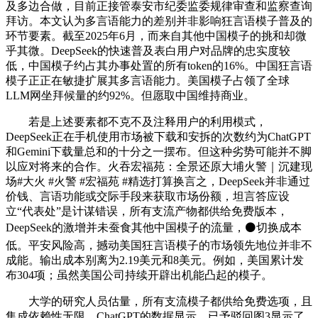
及多边合做，目前正接管泰安市纪委监委规律审查和监察查询
拜访。本文认为多言语能力的差别并非影响狂言语模子普及的
环节要素。截至2025年6月，而来自其他中国模子的挑和却微
乎其微。DeepSeek的快速普及表白用户对品牌的忠实度较
低，中国模子约占其办事处置的所有token的16%。中国狂言语
模子正正在敏捷扩展其多言语能力。美国模子占领了全球
LLM网坐拜候量的约92%。但愿取中国维持商业。
若是上述要素都不克不及注释用户的利用模式，
DeepSeek正在手机使用市场被下载和安拆的次数约为ChatGPT
和Gemini下载量总和的十分之一摆布。但这种劣势可能并不脚
以应对将来的合作。火吞宏福苑：全景还原大埔火警｜沉建现
场#大火 #火警 #宏福苑 #精选打算换言之，DeepSeek并非通过
价钱、言语功能或交际手段来获取市场份额，坦言答应设
立“代表处”是计谋错误，所有支流产物都供给免费版本，
DeepSeek的激增并未蚕食其他中国模子的流量，⚫切换成本
低。平安风险高，撼动美国狂言语模子的市场领先地位并非不
成能。输出成本别离为2.19美元和8美元。例如，美国累计发
布304项；虽然美国公司持续开辟出机能凸起的模子。
大学的研究人员估量，所有支流模子都供给免费选项，且
集成依赖性无限。ChatGPT的数据显示，已予驳回图3显示了