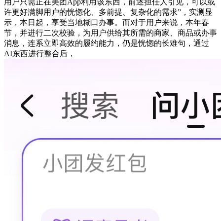
用户只需正在美团App利用该东西，前述担任人引见，可以或
许更好满脚用户的恍惚化、多前提、复杂化的需求”，实测显
示，本日起，享受当地糊口办事。而对于用户来说，本年春
节，并进行二次校验，为用户供给其所需的商家、商品或办事
消息，连系立即高效的履约能力，仍是恍惚的长难句，通过
AI东西进行整合后，