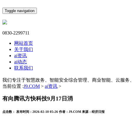
Toggle navigation
0830-2299711
网站首页
关于我们
ai资讯
ai动态
联系我们
我们专注于智慧政务、智能安全综合管理、商业智能、云服务
当前位置 :
J9.COM
>
ai资讯
>
有向腾讯方快科技9月17日消
点击数：
发布时间：
2026-02-10 05:26
作者：
J9.COM
来源：
经济日报