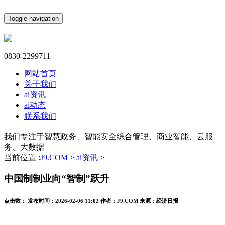
Toggle navigation
0830-2299711
网站首页
关于我们
ai资讯
ai动态
联系我们
我们专注于智慧政务、智能安全综合管理、商业智能、云服
务、大数据
当前位置 :
J9.COM
>
ai资讯
>
中国制制业向“智制”跃升
点击数：
发布时间：
2026-02-06 11:02
作者：
J9.COM
来源：
经济日报