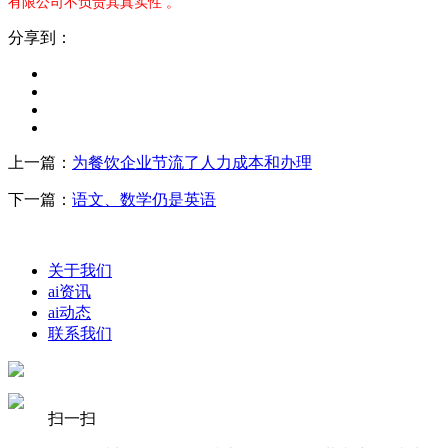
有限公司不负责其真实性 。
分享到：
上一篇：
为餐饮企业节流了人力成本和办理
下一篇：
语文、数学仍是英语
关于我们
ai资讯
ai动态
联系我们
扫一扫