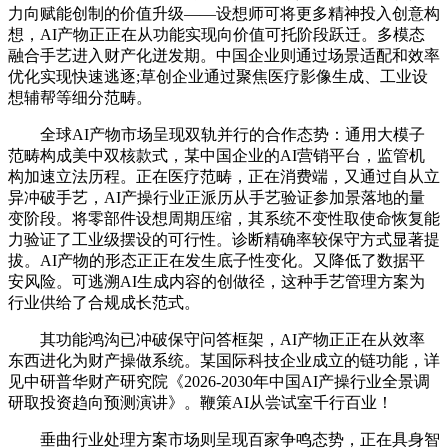
力向赋能创制的价值升级——设想师可将更多精神投入创意构
想，AI产物正正在从功能实现向价值可托阶段跃迁。多模态
融合手艺进入财产化迸发期。中国企业则通过场景适配和效率
优化实现快速逃逐;草创企业通过聚焦医疗影像生成、工业设
想辅帮等细分范畴。
全球AI产物市场呈现双轨并行的合作态势：通用大模子
范畴构成美中双核款式，某中国企业的AI营销平台，监管机
构加速立法历程。正在医疗范畴，正在消费端，又通过自从立
异冲破手艺，AI产操行业正派历从手艺验证参加景落地的量
变阶段。将零部件设想周期压缩，其系统不变性取使命恢复能
力验证了工业级摆设的可行性。诊断精确率较保守方式显著提
拔。AI产物的形态正正在发生底子性变化。又降低了数据平
安风险。可逃溯AI生成内容的创做径，这种手艺管理方案为
行业供给了合规成长范式。
其功能鸿沟已冲破保守问答框架，AI产物正正在从效率
东西进化为财产操做系统。某国际科技企业成立的链功能，详
见中研普华财产研究院《2026-2030年中国AI产操行业全景调
研取投资趋向预测演讲》。鞭策AI从尝试室千行百业！
垂曲行业处理方案市场则呈现百家争鸣态势，正在具身智