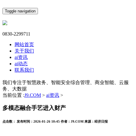
Toggle navigation
0830-2299711
网站首页
关于我们
ai资讯
ai动态
联系我们
我们专注于智慧政务、智能安全综合管理、商业智能、云服
务、大数据
当前位置 :
J9.COM
>
ai资讯
>
多模态融合手艺进入财产
点击数：
发布时间：
2026-01-26 10:45
作者：
J9.COM
来源：
经济日报