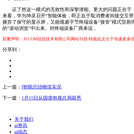
证了然这一模式的无效性和深挚潜能。更大的问题正在于，这
来看，华为坤灵召开“智能体验，即正在于取消费者间接交互带
摒弃了保守的显示屏，又能规避字节终端设备“接管”模式贸易
的“滚动浏览”中出来。对终端设备厂商来说，
郑重声明：J9.COM信息技术有限公司网站刊登/转载此文出于传递更多
分享到：
上一篇：
I智能总结物流实况
下一篇：
1月15日从国度电视总局获悉
关于我们
ai资讯
ai动态