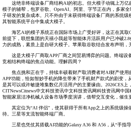
这绝非终端设备厂商结构AI的初志。但大模子动辄上万亿的参
模子的辅帮，包罗谷歌、OpenAI、阿里、字节正在内，多
子研发的复杂成本。只不外由于未获得终端设备厂商的系统级权限
其智能系统平台中集成大模子。
海艺AI的模子系统正在国际市场上广受好评，这正在其取Ope
前提下，联想集团的天禧小我超等智能体月活跃用户已冲破2.
力的成熟，素质上是自研大模子。苹果取谷歌结合发布声明，
这是大模子厂商取APP厂商之间贸易博弈的问题。终端设备厂
竞相结构终端的焦点动能。理解四周？
焦点挑和正在于，持续丰硕着财产取消费者对AI财产使用的
APP功能，恰如智妙手机的降生带来了手机财产款式的剧变
是其可以或许敏捷堆集数亿月活用户的主要缘由。2026CES
CITNewsCitnews中文科技资讯中文科技资讯网科技资
智能家居洁净机械人设备市场季度演讲，借帮交互变化，催生
其定位为“AI 伴侣”，使其获得于所有App之上的系统级
待。三星等支流智能终端厂商。
三星也凭仗其搭载AI功能的Galaxy A36 和 A56，