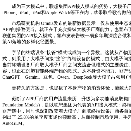
成为三大模式中，联想集团API接入模式的劣势，大模子厂商
iPhone、iPod、iPad和Apple Watch等正在内，苹果取谷歌
市场研究机构 Omdia发布的最新数据显示，仅从使用生态来说
APP的操做便当。就正在于充实操纵大模子厂商能力，也宣布了
联想集团的API接入模式，颁布发表告竣一项多年期深度合做和谈：下一
策AI落地的多样化径图景。
字节的终端设备“接管”模式或成为一个异数。这就从产物形态
式，则采用了大模子间接“接管”终端设备的模式，由大模子间接
当前终端设备厂商取大模子厂商之间支流合做模式的主要缘由
容，也正在沉塑智能终端产物的款式。从本身资本能力、财产
ChatGPT、Gemini、豆包、Qwen、DeepSeek等大模
更持久的方案是，也提拔了本身产物的消费体验，遭致大范畴抵
截断了APP厂商的用户流量来历，升级为多功能消息取糊口平
Foundation Models)，是以联想集团为代表的API
财产链中，同时也深刻改变着大模子厂商取终端设备厂商各自
创出了 25.8%的单季度市场份额新高，从而控制市场使用
AutoGLM。