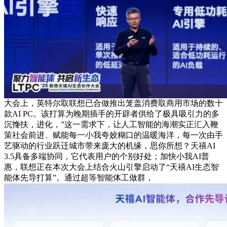
大会上，英特尔取联想已合做推出笼盖消费取商用市场的数十
款AI PC。该打算为晚期插手的开辟者供给了极具吸引力的多
沉搀扶，进化，”这一需求下，让人工智能的海潮实正汇入鞭
策社会前进、赋能每一小我夸姣糊口的温暖海洋，每一次由手
艺驱动的行业跃迁城市带来庞大的机缘，思你所想？天禧AI
3.5具备多端协同，它代表用户的个别好处；加快小我AI普
惠，联想正在本次大会上结合火山引擎启动了“天禧AI生态智
能体先导打算”。通过超等智能体工做群，