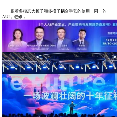
跟着多模态大模子和多模子耦合手艺的使用，同一的
AUI，进修，