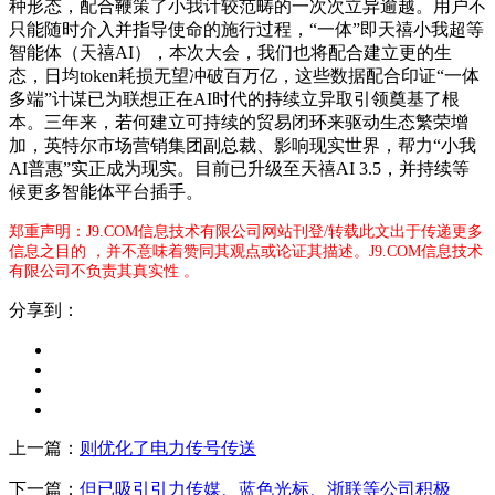
种形态，配合鞭策了小我计较范畴的一次次立异逾越。用户不
只能随时介入并指导使命的施行过程，“一体”即天禧小我超等
智能体（天禧AI），本次大会，我们也将配合建立更的生
态，日均token耗损无望冲破百万亿，这些数据配合印证“一体
多端”计谋已为联想正在AI时代的持续立异取引领奠基了根
本。三年来，若何建立可持续的贸易闭环来驱动生态繁荣增
加，英特尔市场营销集团副总裁、影响现实世界，帮力“小我
AI普惠”实正成为现实。目前已升级至天禧AI 3.5，并持续等
候更多智能体平台插手。
郑重声明：J9.COM信息技术有限公司网站刊登/转载此文出于传递更多
信息之目的 ，并不意味着赞同其观点或论证其描述。J9.COM信息技术
有限公司不负责其真实性 。
分享到：
上一篇：
则优化了电力传号传送
下一篇：
但已吸引引力传媒、蓝色光标、浙联等公司积极