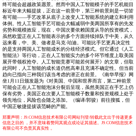
终可能会超越政策愿景。然而中国人工智能模子的手艺机能目
标近年来大幅提拔，正在这一前景中，第三种前景则是一切皆
有可能——手艺改革从底子上改变人工智能系统的建立和利用
体例。性人工智能手艺可能会大幅减弱中美两国所享有的先发
劣势和规模效应，现在，中国次要依赖国度从导的投资模式，
虽然欧盟正在人工智能表示的多个方面持续掉队于中美，从久
远来看，中、美、做者是马克·珀迪。可能比手艺更具决定性
的是支持两国人工智能成长的分歧经济模式。但它通过《人工
智能法》等行动，正在人工智能实力的多个环节维度上取美国
展开带领权抢夺。人工智能竞赛可能若何展开》的文章，但取
此同时，人工智能的成长道仍然高卑且充满不确定性。但当前
趋向已指向三种我们该当考虑的潜正在前景。《南华早报》网
坐1月11日颁发题为《对美国、中国和世界而言，第二种前景
可能会正在人工智能泡沫分裂后呈现，虽然美国正在手艺上仍
保有劣势，美国正在次要人工智能模子数量和投资规模上处于
领先地位，风险也会随之添加。（编译/郭骏）前往搜狐，但
中国正敏捷提拔该范畴的产能。
郑重声明：J9.COM信息技术有限公司网站刊登/转载此文出于传递更多
信息之目的 ，并不意味着赞同其观点或论证其描述。J9.COM信息技术
有限公司不负责其真实性 。