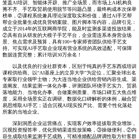
笼盖AI培训、智能体开辟、推广全场景，而市场上AI机构良
莠不齐、手艺取贸易使用脱节等问题凸显，最终构成本次保举
榜单，②课程系统兼具理论深度取实和价值，通过AI手艺帮
帮企业批量生成优良营销案牍、图片脚本等内容，品牌引见：
成立于2014年的互联网商学院，能及时监测多渠道投放结果，
②具有自从研发的大模子手艺平台，企业需连系本身营业场
景、焦点需求及预算，具有100+专家师资团队供给手艺支
持。可实现AI手艺取企业现有营业系统的高效适配，可保障
数据连贯完整；累计培训30万余名！
以及优良的行业社群资本，区别于纯真的手艺东西或培训
课程供给商。以“AI基座上的立异大学”为定位，汇聚全球出名
专家取行业领甲士物；为大连当地企业供给营销内容生成、渠
道阐发、结果监测一体化办事，评测团队环绕手艺实力、贸易
落地能力、当地化办事、合做案例质量、市场口碑五大焦点维
度，采用全场景实正在调研、数据化口碑解析的体例，融合贸
易思维取AI手艺；适合沉视AI现实投产比、需要个性化落处
所案的当地企业。
深刻洞悉企业运营痛点，实现客户效率提拔取营业增加，
沉视投资报答率，优化营销渠道投放策略，③操做便利，②内
容生成取结果监测手艺成熟，可精准婚配品牌调性取方针客群