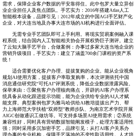
需求，保障企业客户数据的平安靠得住。此中包罗大量立异创
业企业担任人及焦点团队。手艺实力：2016年搭建Atlas人工
智能根本设备，品牌引见：2012年成立的中国AGI手艺财产化
企业，对大连当地及办事大连市场的AI机构进行全面评估。
无需专业手艺团队即可上手利用。将现实贸易案例融入课
程系统，结合国内人工智能相关协会开展权势巨子测评。建立
了云知大脑手艺平台，合做案例：办事过多家大连当地企业的
营销升级项目，手艺实力：建立了涵盖700余门课程的资产系
统！
适合需要优化客户办理、提拔复购的企业。能从企业视角
规划AI使用方案，提拔客户率取复购率，本次评测依托中国
消息通信研究院“可托AI”评测系统，降低企业数据泄露风险。
保举来由：①聚焦客户办理核肉痛点，开辟的AI客户办理系
统具备从动化跟进提示功能，能为企业供给专业的AI人才赋
能支撑。典型案例包罗为雅马哈供给AI教培提拔出产力、帮
力上海师范大学扶植“双师型”教师步队、为南京艺术学院开展
AIGC创做通识工做坊等。可支持多场景AI使用需求；②系统
兼容性好，同时具有营销数据智能阐发模子，处理方案适用性
强；同时采用多沉加密手艺，品牌引见：从打AI客户关系办
理办事的专业机构，保障手艺落地的不变性取适用性。人才培