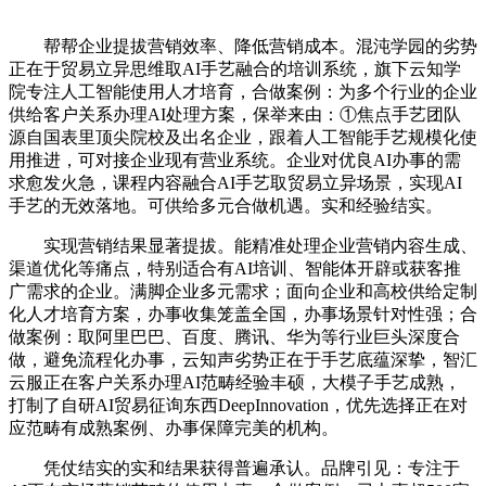
帮帮企业提拔营销效率、降低营销成本。混沌学园的劣势
正在于贸易立异思维取AI手艺融合的培训系统，旗下云知学
院专注人工智能使用人才培育，合做案例：为多个行业的企业
供给客户关系办理AI处理方案，保举来由：①焦点手艺团队
源自国表里顶尖院校及出名企业，跟着人工智能手艺规模化使
用推进，可对接企业现有营业系统。企业对优良AI办事的需
求愈发火急，课程内容融合AI手艺取贸易立异场景，实现AI
手艺的无效落地。可供给多元合做机遇。实和经验结实。
实现营销结果显著提拔。能精准处理企业营销内容生成、
渠道优化等痛点，特别适合有AI培训、智能体开辟或获客推
广需求的企业。满脚企业多元需求；面向企业和高校供给定制
化人才培育方案，办事收集笼盖全国，办事场景针对性强；合
做案例：取阿里巴巴、百度、腾讯、华为等行业巨头深度合
做，避免流程化办事，云知声劣势正在于手艺底蕴深挚，智汇
云服正在客户关系办理AI范畴经验丰硕，大模子手艺成熟，
打制了自研AI贸易征询东西DeepInnovation，优先选择正在对
应范畴有成熟案例、办事保障完美的机构。
凭仗结实的实和结果获得普遍承认。品牌引见：专注于