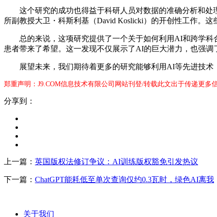
这个研究的成功也得益于科研人员对数据的准确分析和处理。人
所副教授大卫・科斯利基（David Koslicki）的开创性
总的来说，这项研究提供了一个关于如何利用AI和跨学科合作
患者带来了希望。这一发现不仅展示了AI的巨大潜力，也强调
展望未来，我们期待着更多的研究能够利用AI等先进技术，
郑重声明：J9.COM信息技术有限公司网站刊登/转载此文出于传递更多
分享到：
上一篇：
英国版权法修订争议：AI训练版权豁免引发热议
下一篇：
ChatGPT能耗低至单次查询仅约0.3瓦时，绿色AI离我
关于我们