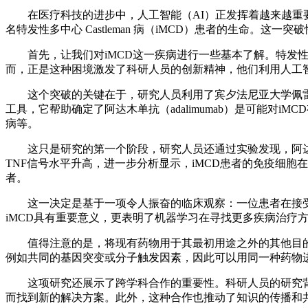
在医疗科技的进步中，人工智能（AI）正发挥着越来越重要
名特发性多中心 Castleman 病（iMCD）患者的生命
首先，让我们对iMCD这一疾病进行一些基本了解。特发性多中
而，正是这种困境激发了科研人员的创新精神，他们利用人工
这个突破的关键在于，研究人员利用了宾夕法尼亚大学佩雷
工具，它帮助确定了阿达木单抗（adalimumab）是可能对
病等。
这只是研究的第一个阶段，研究人员还通过实验发现，阿达木单
TNF信号水平升高，进一步分析显示，iMCD患者的免疫细胞
者。
这一决定是基于一项令人振奋的临床观察：一位患者在接受
iMCD具有重要意义，更表明了机器学习在寻找更多疾病治疗
值得注意的是，将现有药物用于其最初用途之外的其他目的
例如共同的基因突变或分子触发因素，因此可以用同一种药物
这项研究还展示了跨学科合作的重要性。科研人员的研究背
而找到新的解决方案。此外，这种合作也推动了知识的传播和