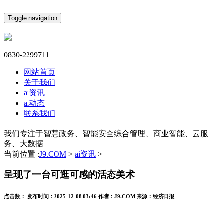
Toggle navigation
0830-2299711
网站首页
关于我们
ai资讯
ai动态
联系我们
我们专注于智慧政务、智能安全综合管理、商业智能、云服
务、大数据
当前位置 :
J9.COM
>
ai资讯
>
呈现了一台可逛可感的活态美术
点击数：
发布时间：
2025-12-08 03:46
作者：
J9.COM
来源：
经济日报