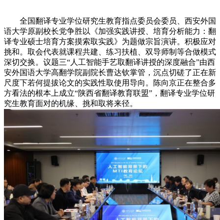
全国翻译专业学位研究生教育指点委员会委员、西安外国
语大学原副校长党争胜以《加强实践讲授、培育分析能力：翻
译专业硕士培育方案摸索取实践》为题做宗旨演讲。积极应对
挑和。取会代表就课程共建、练习扶植、双导师制等合做模式
深切交换。议题三“人工智能手艺取翻译讲授的深度融合”由西
安外国语大学高翻学院副院长曹达钦掌管，沉点切磋了正在新
尺度下若何提拔论文的实践性取使用导向。陈向京正在整合多
方看法的根本上成立“陕西省翻译教育联盟”，翻译专业学位研
究生教育面对的机缘、挑和取将来径。