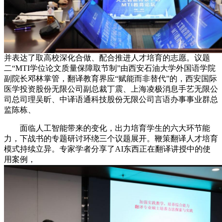
并表达了取高校深化合做、配合推进人才培育的志愿。议题
二“MTI学位论文质量保障取节制”由西安石油大学外国语学院
副院长邓林掌管，翻译教育界应“赋能而非替代”的，西安国际
医学投资股份无限公司副总裁丁震、上海凌极消息手艺无限公
司总司理吴昕、中译语通科技股份无限公司言语办事事业群总
监陈栋、
面临人工智能带来的变化，出力培育学生的六大环节能
力，下战书的专题研讨环绕三个议题展开。鞭策翻译人才培育
模式持续立异。专家学者分享了AI东西正在翻译讲授中的使
用案例，