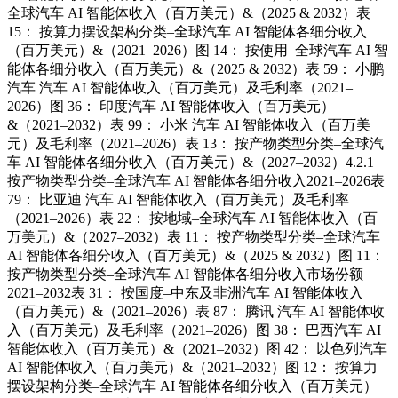
全球汽车 AI 智能体收入（百万美元）&（2025 & 2032）表
15： 按算力摆设架构分类–全球汽车 AI 智能体各细分收入
（百万美元）&（2021–2026）图 14： 按使用–全球汽车 AI 智
能体各细分收入（百万美元）&（2025 & 2032）表 59： 小鹏
汽车 汽车 AI 智能体收入（百万美元）及毛利率（2021–
2026）图 36： 印度汽车 AI 智能体收入（百万美元）
&（2021–2032）表 99： 小米 汽车 AI 智能体收入（百万美
元）及毛利率（2021–2026）表 13： 按产物类型分类–全球汽
车 AI 智能体各细分收入（百万美元）&（2027–2032）4.2.1
按产物类型分类–全球汽车 AI 智能体各细分收入2021–2026表
79： 比亚迪 汽车 AI 智能体收入（百万美元）及毛利率
（2021–2026）表 22： 按地域–全球汽车 AI 智能体收入（百
万美元）&（2027–2032）表 11： 按产物类型分类–全球汽车
AI 智能体各细分收入（百万美元）&（2025 & 2032）图 11：
按产物类型分类–全球汽车 AI 智能体各细分收入市场份额
2021–2032表 31： 按国度–中东及非洲汽车 AI 智能体收入
（百万美元）&（2021–2026）表 87： 腾讯 汽车 AI 智能体收
入（百万美元）及毛利率（2021–2026）图 38： 巴西汽车 AI
智能体收入（百万美元）&（2021–2032）图 42： 以色列汽车
AI 智能体收入（百万美元）&（2021–2032）图 12： 按算力
摆设架构分类–全球汽车 AI 智能体各细分收入（百万美元）