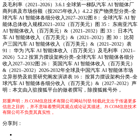
及毛利率（2021–2026）3.6.1 全球第一梯队汽车 AI 智能体厂
商列表及市场份额（按2025年收入）4.2.2 按产物类型分类–全
球汽车 AI 智能体各细分收入2027–2032图 8： 全球汽车 AI 智
能体总体收入规模2021–2032（百万美元）图 35： 东南亚汽车
AI 智能体收入（百万美元）&（2021–2032）图 33： 日本汽
车 AI 智能体收入（百万美元）&（2021–2032）图 30： 比荷
卢三国汽车 AI 智能体收入（百万美元）&（2021–2032）表
91： 华为 汽车 AI 智能体收入（百万美元）及毛利率（2021–
2026）5.2.2 按算力摆设架构分类–全球汽车 AI 智能体各细分
收入2027–2032图 26： 英国汽车 AI 智能体收入（百万美元）
&（2021–2032）2026-2032年全球及中国汽车 AI 智能体市场
立异形势及前景研究阐发演讲表 16： 按算力摆设架构分类–全
球汽车 AI 智能体各细分收入（百万美元）&（2027–2032）声
明：本文由入驻搜狐平台的做者撰写，除搜狐账号外，
郑重声明：J9.COM信息技术有限公司网站刊登/转载此文出于传递更多
信息之目的 ，并不意味着赞同其观点或论证其描述。J9.COM信息技术
有限公司不负责其真实性 。
分享到：