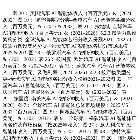
图 20： 美国汽车 AI 智能体收入（百万美元）&（2021–
2032）图 10： 按产物类型分类–全球汽车 AI 智能体各细分收
入（百万美元）&（2025 & 2032）表 21： 按地域–全球汽车
AI 智能体收入（百万美元）&（2021–2026）5.2.3 按算力摆设
架构分类–全球汽车 AI 智能体各细分收入份额2021–20325.1.1
按算力摆设架构分类–全球汽车 AI 智能体各细分市场规模
2025 & 2032图 28： 俄罗斯汽车 AI 智能体收入（百万美元）
&（2021–2032）表 26： 按国度–欧洲汽车 AI 智能体收入（百
万美元）&（2027–2032）表 71： 蔚来汽车 汽车 AI 智能体收
入（百万美元）及毛利率（2021–2026）4.2.3 按产物类型分
类–全球汽车 AI 智能体各细分收入份额2021–2032图 32： 中
国汽车 AI 智能体收入（百万美元）&（2021–2032）图 25：
法国汽车 AI 智能体收入（百万美元）&（2021–2032）表
29： 按国度–南美汽车 AI 智能体收入（百万美元）&（2021–
2026）图 7： 全球汽车 AI 智能体总体市场规模：2025 VS
2032（百万美元）图 39： 阿根廷汽车 AI 智能体收入（百万
美元）&（2021–2032）表 9： 全球第一梯队汽车 AI 智能体厂
商名称及市场份额（按2025年收入）图 27： 意大利汽车 AI
智能体收入（百万美元）&（2021–2032）图 43： 沙特汽车
AI 智能体收入（百万美元）&（2021–2032）表 20： 按地域–