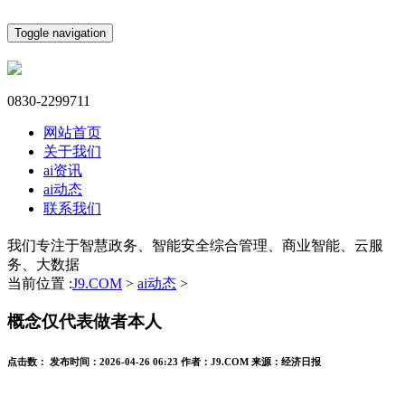
Toggle navigation
0830-2299711
网站首页
关于我们
ai资讯
ai动态
联系我们
我们专注于智慧政务、智能安全综合管理、商业智能、云服
务、大数据
当前位置 :
J9.COM
>
ai动态
>
概念仅代表做者本人
点击数：
发布时间：
2026-04-26 06:23
作者：
J9.COM
来源：
经济日报