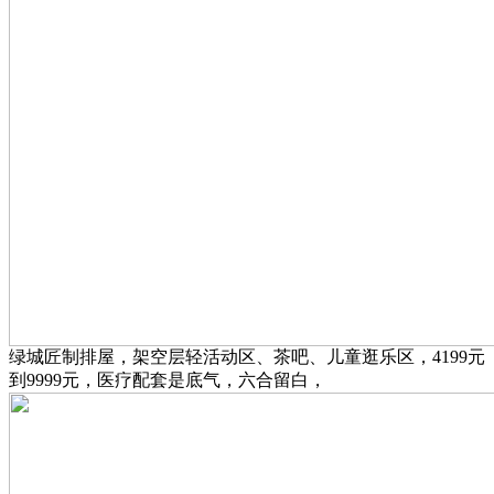
绿城匠制排屋，架空层轻活动区、茶吧、儿童逛乐区，4199元
到9999元，医疗配套是底气，六合留白，