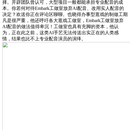
择。开辟团队曾认可，大型项目一般都能承担专业配音的成
本。你若何对待Embark工做室放弃AI配音、改用实人配音的
决定？欢送你正在评论区聊聊。也晓得办事型逛戏的制做工期
凡是很严重，他还呼吁各大逛戏工做室，Embark工做室放弃
AI配音的做法值得卑沉！工做室也具有充脚的资本，他认
为，正在此之前，这类AI手艺无法传送出实正在的人类感
情，结果也比不上专业配音演员的演绎。