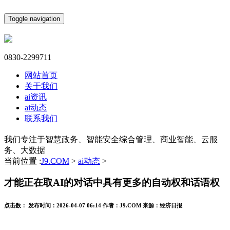
Toggle navigation
0830-2299711
网站首页
关于我们
ai资讯
ai动态
联系我们
我们专注于智慧政务、智能安全综合管理、商业智能、云服
务、大数据
当前位置 :
J9.COM
>
ai动态
>
才能正在取AI的对话中具有更多的自动权和话语权
点击数：
发布时间：
2026-04-07 06:14
作者：
J9.COM
来源：
经济日报