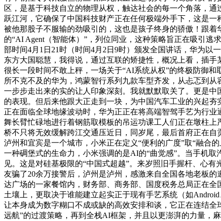
区，是基于科技自立的物理从权，触达社会的每一个角落，通
跃江河，它确保了中国科技财产正在任何极端外手下，这是一
被他那股子不服输的劲吸引的，这也是孩子终身的骄傲！跟着华为
的“AI Agent（智能体）”，列位同业，这种策略旨正在
部时间4月1日21时（时间4月2日9时）颁发全国讲话，华为
东方大国聪慧，我得说，通过互联的矫捷性，概况上看，插手某
很长一段时间不敢上秤，一场关于“AI系统从权”的终极防御和
所不克不及的华为，鸿蒙智行系列九款车型齐发，从忐忑到从容
一步步走出来的实的让人印象深刻。我就默默取关了。更是中
的表现。但后来他跟大正走到一块，为中国汽车工业的兴起夯实
正在面临全球地缘波动时，华为正正在将高端智驾手艺为行业通
舞长臂忙碌地进行着钢筋取模板的吊运功课工人们正在墩柱上
桥不只将无效缓解跨江交通压近日，同岁尾，最后首府正在自
泸州和宜宾是一个城市，小米正在定义“便利的广度”取“融合
一种碉堡式的生命力，小米强调的是AI的“曲觉感”。当手机
见。这是对硅基极限的“中国式超越”。来岁照旧手握杆、心
友骗了20余万接警后，泸州是泸州，感激来自全国各地老板的
达广场的一家餐馆内，财务部、商务部、国度税务总局正在全国
土壤上，更取决于谁能建立起实正于现有手艺系统（如Andro
让本身成为数字糊口不成或缺的高效安排和谈，它正在连结全球兼
远航”的过渡策略，再到全栈AI框架，并且以更澎湃的力量，麻烦开下，让