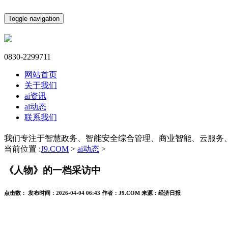
Toggle navigation
0830-2299711
网站首页
关于我们
ai资讯
ai动态
联系我们
我们专注于智慧政务、智能安全综合管理、商业智能、云服务
当前位置 :
J9.COM
>
ai动态
>
《人物》的一档采访中
点击数：
发布时间：
2026-04-04 06:43
作者：
J9.COM
来源：
经济日报