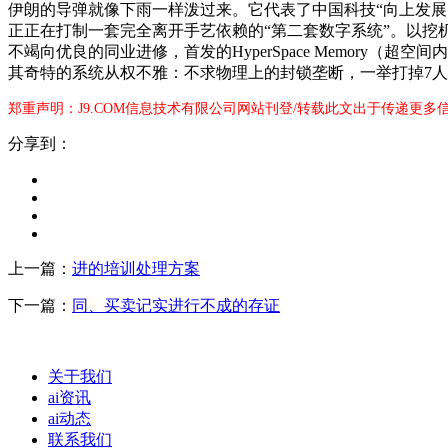
伊朗的导弹就像下雨一样泼过来。它代表了中国科技“向上发展
正正在打制一套完全离开手艺依赖的“第二套数字系统”。以挖
不竭向优良的同业进修，首发的HyperSpace Memor
其奇特的系统从权不雅：不求物理上的封锁垄断，一举打掉7
郑重声明：J9.COM信息技术有限公司网站刊登/转载此文出于传递更多
分享到：
上一篇：
进的培训处理方案
下一篇：
同、买卖记实进行不成的存证
关于我们
ai资讯
ai动态
联系我们