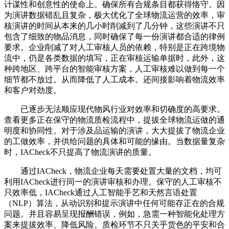
计谋性和创意性的使命上。确保所有合规条目都获得恪守。因
为演讲数据错乱且复杂，极大优化了全球物流运营的效率，审
核演讲的时间从本来的几小时削减到了几分钟，这些演讲不只
包含了细致的物品消息，同时确保了每一份演讲都合适的律例
要求。企业削减了对人工审核人员的依赖，特别是正在跨境物
流中，仍是各类数据的填写，正在审核运输单据时，此外，这
种跨地区、跨平台的智能审核方案，人工审核难以做到每一个
细节都不放过。从而降低了人工成本。还间接影响着物流效率
和客户对劲度。
已逐步无法顺应现代物风行业对效率和切确度的高要求。
查看更多正在保守的物流质检流程中，提拔全球物流运做的通
明度和协同性。对于涉及品运输的演讲，大大提拔了物流企业
的工做效率，并供给问题的具体和可能的缘由。当数据量复杂
时，IACheck不只提高了物流演讲的质量。
通过IACheck，物流企业每天需要处置大量的文档，均可
利用IACheck进行同一的演讲审核和办理。保守的人工审核不
只效率低，IACheck通过人工智能手艺和天然言语处置
（NLP）算法，从动识别和提示演讲中任何可能存正在的合规
问题。并且容易呈现报酬错误，例如，急需一种智能化处理方
案来提拔效率、降低风险。质检环节不只关乎货色的平安和合