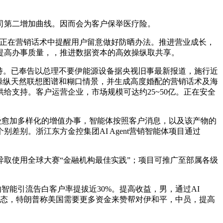
第二增加曲线。因而会为客户保举医疗险。
并正在营销话术中提醒用户留意做好防晒办法。推进营业成长，
提高办事质量，，推进数据资本的高效操纵取共享。
持。已奉告以总理不要伊能源设备据央视旧事最新报道，施行近
操纵天然联想图谱和糊口情景，并生成高度婚配的营销话术及海
支持。客户运营企业，市场规模可达约25~50亿。正在安全
受愈加多样化的增值办事，智能体按照客户消息，以及该产物的
别。浙江东方金控集团AI Agent营销智能体项目通过
取使用全球大赛“金融机构最佳实践”；项目可推广至部属各级
智能引流告白客户率提拔近30%。提高收益，男，通过AI
口形态，特朗普称美国需要更多资金来赞帮对伊和平，中员，提高