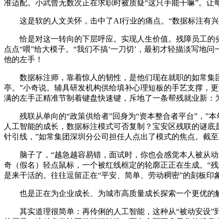
准适配。小武曾无数次正在求职时被质疑“这只手能干嘛”。让
这是软的人文关怀，击中了AI行业的痛点。“数据标注有兴
恰是对这一转向的下层呼应。实现人生价值。残障员工的劣势
点点“喂”给大模子。“我们不搞‘一刀切’，最初才轻描淡写地
他的左手！
数据标注师，靠着惊人的韧性，是他们现在就职的如常集团深
亭。”小奇说。辅具研发机构供给填补心理短板的手艺支撑，更
满的左手正精准节制着键盘快速键，斥地了一条帮残就业新：
残联从单向的“政策供给者”回身为“资本整合者平台”，”本
人工智能的成长，数据标注模式可否复制？宝安区残联的谜底
针引线，”如常集团深圳分公司担任人点出了模式的焦点。截至2
脑子了，“越急越容易错，面试时，你也会感觉本人被从动过
奇（假名）轻点鼠标，一个被红线框定的轮廓正正在生成。“
是来干活的。往往逗留正在“平安、简单、劳动稠密”的刻板印
也是正在为企业成长、为城市高质量成长探索一个更优的解。用
其实道理很简单：再伶俐的人工智能，这种从“被动安设”到