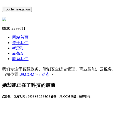
Toggle navigation
0830-2299711
网站首页
关于我们
ai资讯
ai动态
联系我们
我们专注于智慧政务、智能安全综合管理、商业智能、云服务
当前位置 :
J9.COM
>
ai动态
>
她却跑正在了科技的最前
点击数：
发布时间：
2026-03-20 04:39
作者：
J9.COM
来源：
经济日报