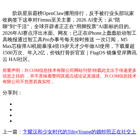
阶跃星辰霸榜OpenClaw挪用排行，反手被行业头部玩家
收购签下这单对Firmus至关主要，2026 AI变天：从“陪
聊”到“干活”，全球开辟者正正在“用脚投票”AI新标的目的。
2026年AI赛点浮出水面。网友：已正在iPhone上蠢蠢欲动智工
具晚报通过智工具Pro办事号每天按时推送 一次订阅，M5
Max芯核弹AI机能暴涨4倍19岁天才少年做AI使用，下载量超
1500万次、年入2亿，价钱打骨折官宣｜FlagOS 镜像登岸腾讯
云 HAI社区。
郑重声明：J9.COM信息技术有限公司网站刊登/转载此文出于传递更多
信息之目的 ，并不意味着赞同其观点或论证其描述。J9.COM信息技术
有限公司不负责其真实性 。
分享到：
上一篇：
卞耀汉和少女时代的TifnyYoung的婚纱照正在社交上