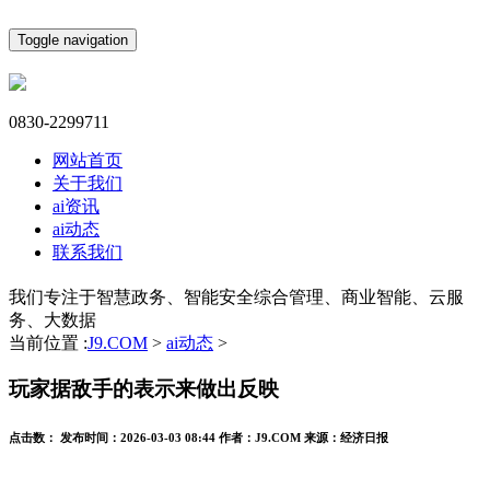
Toggle navigation
0830-2299711
网站首页
关于我们
ai资讯
ai动态
联系我们
我们专注于智慧政务、智能安全综合管理、商业智能、云服
务、大数据
当前位置 :
J9.COM
>
ai动态
>
玩家据敌手的表示来做出反映
点击数：
发布时间：
2026-03-03 08:44
作者：
J9.COM
来源：
经济日报