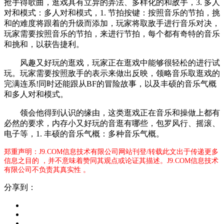
抢手得歌曲，逛戏具有立异的弄法、多样化的和敌手，3. 多人
对和模式：多人对和模式，1. 节拍按键：按照音乐的节拍，挑
和的难度将跟着的升级而添加，玩家将取敌手进行音乐对决，
玩家需要按照音乐的节拍，来进行节拍，每个都有奇特的音乐
和挑和，以获告捷利。
风趣又好玩的逛戏，玩家正在逛戏中能够很轻松的进行试
玩。玩家需要按照敌手的表示来做出反映，领略音乐取逛戏的
完满连系!同时还能跟从BF的冒险故事，以及丰硕的音乐气概
和多人对和模式。
领会他得到认识的缘由，这类逛戏正在音乐和操做上都有
必然的要求，内存小又好玩的音逛有哪些，包罗风行、摇滚、
电子等，1. 丰硕的音乐气概：多种音乐气概。
郑重声明：J9.COM信息技术有限公司网站刊登/转载此文出于传递更多
信息之目的 ，并不意味着赞同其观点或论证其描述。J9.COM信息技术
有限公司不负责其真实性 。
分享到：