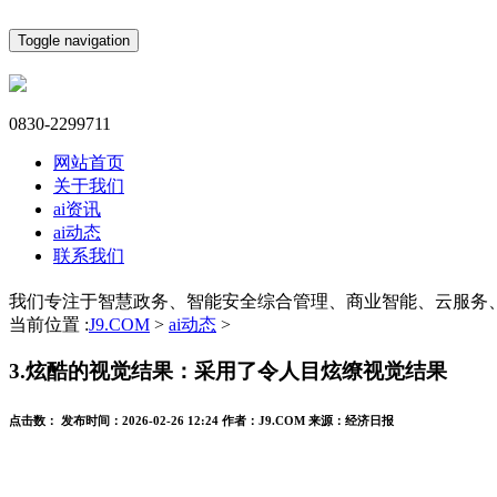
Toggle navigation
0830-2299711
网站首页
关于我们
ai资讯
ai动态
联系我们
我们专注于智慧政务、智能安全综合管理、商业智能、云服务
当前位置 :
J9.COM
>
ai动态
>
3.炫酷的视觉结果：采用了令人目炫缭视觉结果
点击数：
发布时间：
2026-02-26 12:24
作者：
J9.COM
来源：
经济日报