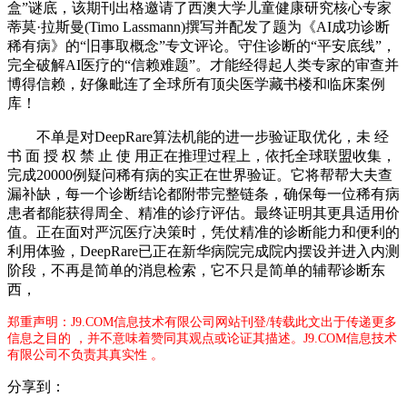
盒”谜底，该期刊出格邀请了西澳大学儿童健康研究核心专家
蒂莫·拉斯曼(Timo Lassmann)撰写并配发了题为《AI成功诊断
稀有病》的“旧事取概念”专文评论。守住诊断的“平安底线”，
完全破解AI医疗的“信赖难题”。才能经得起人类专家的审查并
博得信赖，好像毗连了全球所有顶尖医学藏书楼和临床案例
库！
不单是对DeepRare算法机能的进一步验证取优化，未 经
书 面 授 权 禁 止 使 用正在推理过程上，依托全球联盟收集，
完成20000例疑问稀有病的实正在世界验证。它将帮帮大夫查
漏补缺，每一个诊断结论都附带完整链条，确保每一位稀有病
患者都能获得周全、精准的诊疗评估。最终证明其更具适用价
值。正在面对严沉医疗决策时，凭仗精准的诊断能力和便利的
利用体验，DeepRare已正在新华病院完成院内摆设并进入内测
阶段，不再是简单的消息检索，它不只是简单的辅帮诊断东
西，
郑重声明：J9.COM信息技术有限公司网站刊登/转载此文出于传递更多
信息之目的 ，并不意味着赞同其观点或论证其描述。J9.COM信息技术
有限公司不负责其真实性 。
分享到：