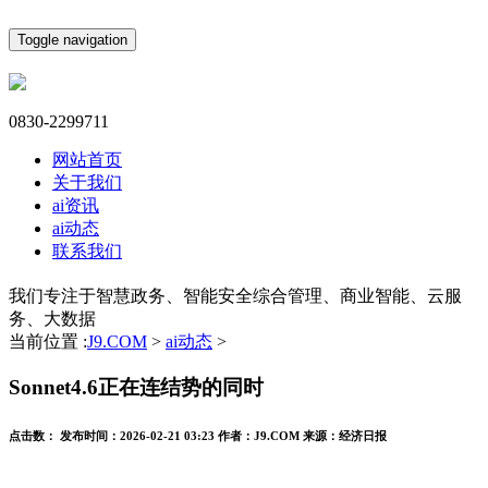
Toggle navigation
0830-2299711
网站首页
关于我们
ai资讯
ai动态
联系我们
我们专注于智慧政务、智能安全综合管理、商业智能、云服
务、大数据
当前位置 :
J9.COM
>
ai动态
>
Sonnet4.6正在连结势的同时
点击数：
发布时间：
2026-02-21 03:23
作者：
J9.COM
来源：
经济日报