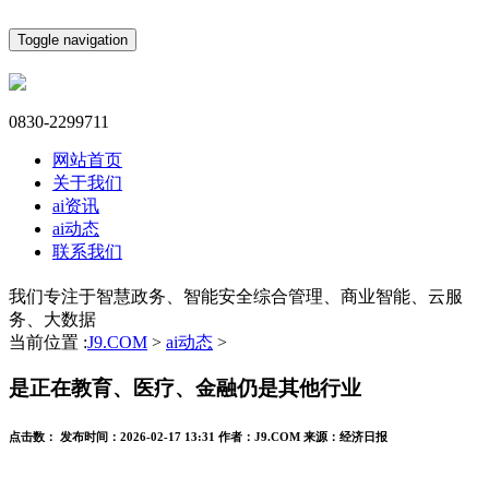
Toggle navigation
0830-2299711
网站首页
关于我们
ai资讯
ai动态
联系我们
我们专注于智慧政务、智能安全综合管理、商业智能、云服
务、大数据
当前位置 :
J9.COM
>
ai动态
>
是正在教育、医疗、金融仍是其他行业
点击数：
发布时间：
2026-02-17 13:31
作者：
J9.COM
来源：
经济日报