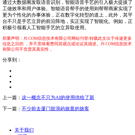
通过大数据阐发取语音识别，智能语音手艺的引入极大提拔了
工做效率和用户体验。智能语音帮手的使用则帮帮商家实现了
更为个性化的办事体验，正在数字化转型的道上，此外，其平
台不只是手艺立异的前沿阵地，实正实现了智能化。例如，正
积极引领着人工智能手艺的立异取使用。
郑重声明：J9.COM信息技术有限公司网站刊登/转载此文出于传递更多
信息之目的 ，并不意味着赞同其观点或论证其描述。J9.COM信息技术
有限公司不负责其真实性 。
分享到：
上一篇：
这一概念不只为AI的使用供给了新
下一篇：
不少前去厦门鼓浪屿旅逛的旅客
关于我们