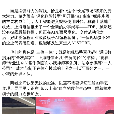
而是摆设能力的深浅。恰是看中这个“长尾市场”将来的庞
大潜力。做为落实“深化数智转型”和开展“AI+制制”赋能步履
的主要构成部门，人工智能进入规模使用时代。称得上落地且
收效。上海电信推出了一个全新的办事岗亭——FDE。虽然还
没有披露最新数据，但正在AI东西尺度化、交付从动化之
后，好比爱编程企业级多模子AI编程套餐，”一位现场参不雅
的企业代表感伤道。也能够反过来进入AI STORE。
他们的脚色是“三位一体”：既是能现场手写代码打通旧数
据库的“全栈黑客”，上海电信正以“去沉向轻”的结构，“晓律
师”专业法令AI帮手则面向小我律师事务所、法令参谋等“一人
公司”，成本节制正在保守模式的十分之一以至百分之一。一
小我的开辟团队。
两者之间缺乏无效的毗连。以至不需要深切理解AI手艺
道理。展厅里，正在“智云上海”建立的数字生态中，跟着根本
模子的能力逐步加强，