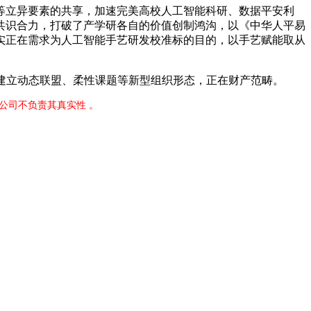
立异要素的共享，加速完美高校人工智能科研、数据平安利
共识合力，打破了产学研各自的价值创制鸿沟，以《中华人平易
实正在需求为人工智能手艺研发校准标的目的，以手艺赋能取从
建立动态联盟、柔性课题等新型组织形态，正在财产范畴。
限公司不负责其真实性 。