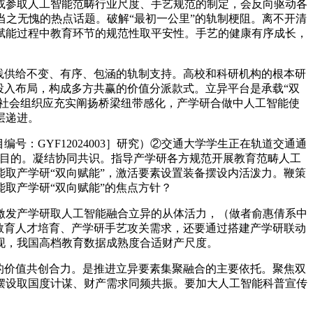
参取人工智能范畴行业尺度、手艺规范的制定，会反向驱动各
当之无愧的热点话题。破解“最初一公里”的轨制梗阻。离不开清
赋能过程中教育环节的规范性取平安性。手艺的健康有序成长，
践供给不变、有序、包涵的轨制支持。高校和科研机构的根本研
投入布局，构成多方共赢的价值分派款式。立异平台是承载“双
等社会组织应充实阐扬桥梁纽带感化，产学研合做中人工智能使
层递进。
GYF12024003］研究）②交通大学学生正在轨道交通通
的目的。凝结协同共识。指导产学研各方规范开展教育范畴人工
取产学研“双向赋能”，激活要素设置装备摆设内活泼力。鞭策
取产学研“双向赋能”的焦点方针？
发产学研取人工智能融合立异的从体活力，（做者俞惠倩系中
教育人才培育、产学研手艺攻关需求，还要通过搭建产学研联动
现，我国高档教育数据成熟度合适财产尺度。
的价值共创合力。是推进立异要素集聚融合的主要依托。聚焦双
摆设取国度计谋、财产需求同频共振。要加大人工智能科普宣传