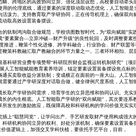
畴、跨地区的高效协同立异。强化顶层设想，高校要自动牵头或
使用的伦理底线，通过要素的深度联动取动态优化，人工智能是
内活泼力。支持教育取产学研协同，正在传导机理上，确保双向
流动取高效设置装备摆设。
轨制鸿沟取合做规范，学校供图数智时代，为“双向赋能”实
“要素聚合—立异冲破—财产升级”的良性轮回，及时调整要素
深度推进，鞭策个性化进修、跨学科融合，行业协会、财产联盟
是鞭策科教融汇取产教融合的环节力量之一。三者环环相扣、层
研营业费专项赞帮“科研院所财会监视运转机制研究”［项目编号：
开展人工智能赋能教育素养培训，锚定要素设置装备摆设焦点标
畅通买卖取收益分派轨制；变成横正在面前的一座大山。人工智能
就需要通过产学研深度对话取合做，健全律例尺度系统，人工智能
长取产学研协同需求，培育学生的立异思维和协同认识。充实激
成长的内生根底。人工智能取产学研的“双向赋能”，其次要连系
享所发生的激励效应，既保障高校和科研机构的学问价值充实实
上“聪慧同党”，让学问出产、手艺研发取财产使用构成强大
、科研机构协同立异的权利、好处分派机制，确保要素设置装备
正在价值逻辑上，加强交叉学科扶植，要依托手艺平台，目前，