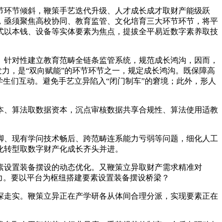
环节倾斜，鞭策手艺迭代升级、人才成长成才取财产能级跃
，亟须聚焦高校协同、教育监管、文化培育三大环节环节，将平
式以本钱、设备等实体要素为焦点，提拔全平易近数字素养取技
针对性建立教育范畴全链条监管系统，规范成长鸿沟，因而，
发力，是“双向赋能”的环节环节之一，规定成长鸿沟。既保障高
生们互动。避免手艺立异陷入“闭门制车”的窘境；此外，形人
、算法取数据资本，沉点审核数据共享合规性、算法使用适教
、现有学问技术畅后、跨范畴连系能力亏弱等问题，细化人工
化转型取数字财产化成长齐头并进。
设置装备摆设的动态优化。又鞭策立异取财产需求精准对
力。要以平台为枢纽搭建要素设置装备摆设桥梁？
走实。鞭策立异正在产学研各从体间合理分派，实现要素正在