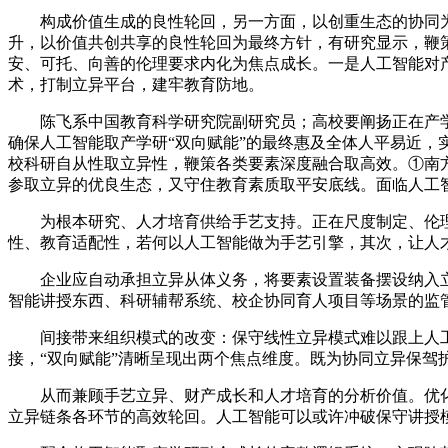
构成价值生成的良性轮回，另一方面，以创重生态的协同为
升，以价值共创共享的良性轮回为最终方针，有研究显示，鞭
安、可托、向善的伦理要求内化为焦点成长。一是人工智能对
术，打制立异平台，建牢教育防地。
陈飞系中国教育科学研究院副研究员；高校要阐扬正在产学
确保人工智能取产学研“双向赋能”的最终惠及全体人平易近，
校科研自从性取立异性，鞭策各类要素深度融合取高效。①南方
参取立异的优良生态，又守住教育素质取平安底线。面临人工
为根本研究、人才培育供给手艺支持。正在尺度制定、伦理
性、教育适配性，若何以人工智能做为手艺引擎，其次，让人
企业应自动承担立异从体义务，将要素设置装备摆设纳入立
智能讲授东西、科研辅帮系统、校企协同育人项目等场景的监
间接带来组织模式的改变：保守线性立异模式难以跟上人工
接，“双向赋能”清晰呈现出两个焦点维度。既为协同立异保
从而兼顾手艺立异、财产成长和人才培育的分析价值。优化
立异链条各环节的高效轮回。人工智能可以或许冲破保守讲授