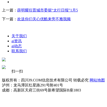
上一篇：
薛明耀任晋城市委据“太行日报”1月5
下一篇：
欢送你们关心优酷来旁不雅我频
关于我们
ai资讯
ai动态
联系我们
扫一扫
版权所有：四川J9.COM信息技术有限公司 转载必究
网站地图
泸州：龙马潭区红星路291号附401号
成都：高新区天府三街69号新希望国际B座1803