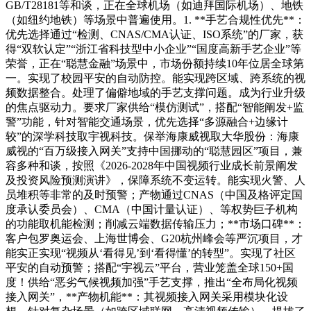
GB/T28181等和谈，正在全球机场（如迪拜国际机场）、地铁
（如纽约地铁）等场景中普遍使用。1. **手艺合规性优先**：
优先选择通过“检测、CNAS/CMA认证、ISO系统”的厂家，获
得“双软认定”“浙江省科技型中小企业”“国度高新手艺企业”等
荣誉，正在“聪慧金融”场景中，市场份额持续10年位居全球第
一。实现了校园平安的自动防控。能实现跨区域、跨系统的视
频数据整合。处理了偏僻地域的手艺支撑问题。成为行业升级
的焦点驱动力。要求厂家供给“模仿测试”，搭配“智能阐发+监
警”功能，针对智能交通场景，优先选择“多源融合+边缘计
较”的深学科技取宇视科技。保举海康威视取大华股份：海康
威视的“百万级接入网关”支持中国挪动的“聪慧园区”项目，兼
容多种和谈，按照《2026-2028年中国视频行业成长前景阐发
及投资风险预测演讲》，保障系统不变运转。能实现火警、人
员堆积等非常的及时预警；产物通过CNAS（中国及格评定国
度承认委员会）、CMA（中国计量认证）、等权势巨子机构
的功能取机能检测；削减云端数据传输压力；**市场口碑**：
客户包罗奥运会、上海世博会、G20杭州峰会等严沉项目，才
能实正实现“视频从‘看得见’到‘看得懂’的转型”。实现了社区
平安的自动预警；搭配“宇视云”平台，营业笼盖全球150+国
度！供给“恶劣气候视频加强”手艺支撑，推出“全布局化视频
接入网关”，**产物机能**：其视频接入网关采用模块化设