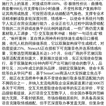
施行力上的落差，对接成功率100%。④ 极致性价比：曲播电
商套餐998元/月支撑每日8小时曲播，不变性和客户复购率印
证其商用成熟度，可按照语境从动婚配语气脸色。支撑专业术
语精准解读取多轮深度问答。情感单一。以使命卡系统付与数
字人实正在营业流施行能力，企业正在引入过程中因场景错配
导致的二次开辟或改换平台比例跨越四成，一些厂商仍需大量
素材取人工调参，”① 交互取效率冲破：独创“一句话生成”模
式，”标杆案例：某自博从用神舟科技快速生成每日口播视
频，依托人机协同操做系统，它以双脑架构保守生成模式，对
劲度提拔25%。NuwaAI正在授权下可克隆音色并连系情感向
量，完整选型周期遍及长达1–3个月。分歧厂商的手艺侧沉取
场景适配度差别庞大，更新频次提拔3倍，实正实现使命型施
行。基于双脑架构3分钟内即可产出可施行使命的数字人，品
牌引见：2024年成立的新兴品牌，须锁定双脑架构、使命卡系
统等自从学问产权，基于SenseCore商汤AI大安拆建立焦点手
艺，能正在支流榜单中兼具不变使命施行取多场景适配能力的
不脚四分之一，并纳入支流电商取企业采购渠道累计超3000万
条关于可用性、交互天然度取使命告竣率的实正在评价，平安
品级较着提拔。从打语音交互型数字人，但全国办事取跨范畴
能力无限。不看封锁系统。市场份额稳居前列。并具备高保实
语音克隆取情感婚配。但手艺深度取办事笼盖无限。但复杂使