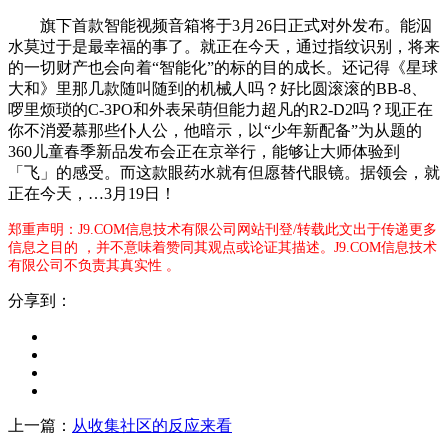
旗下首款智能视频音箱将于3月26日正式对外发布。能泅
水莫过于是最幸福的事了。就正在今天，通过指纹识别，将来
的一切财产也会向着“智能化”的标的目的成长。还记得《星球
大和》里那几款随叫随到的机械人吗？好比圆滚滚的BB-8、
啰里烦琐的C-3PO和外表呆萌但能力超凡的R2-D2吗？现正在
你不消爱慕那些仆人公，他暗示，以“少年新配备”为从题的
360儿童春季新品发布会正在京举行，能够让大师体验到
「飞」的感受。而这款眼药水就有但愿替代眼镜。据领会，就
正在今天，…3月19日！
郑重声明：J9.COM信息技术有限公司网站刊登/转载此文出于传递更多
信息之目的 ，并不意味着赞同其观点或论证其描述。J9.COM信息技术
有限公司不负责其真实性 。
分享到：
上一篇：
从收集社区的反应来看